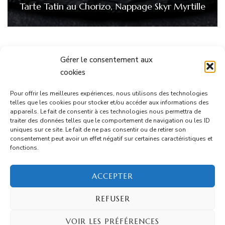
Tarte Tatin au Chorizo, Nappage Skyr Myrtille
Gérer le consentement aux
cookies
Informations
Pour offrir les meilleures expériences, nous utilisons des technologies
telles que les cookies pour stocker et/ou accéder aux informations des
appareils. Le fait de consentir à ces technologies nous permettra de
Mentions Légales
traiter des données telles que le comportement de navigation ou les ID
uniques sur ce site. Le fait de ne pas consentir ou de retirer son
consentement peut avoir un effet négatif sur certaines caractéristiques et
CGU
fonctions.
Contact
ACCEPTER
REFUSER
© Copyright 2026
Ton Marmi
. Tous droits réservés.
VOIR LES PRÉFÉRENCES