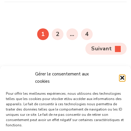
Pagination
des
PAGE
PAGE
PAGE
1
2
…
4
publications
Suivant
Gérer le consentement aux
cookies
Informations
Pour offrir les meilleures expériences, nous utilisons des technologies
telles que les cookies pour stocker et/ou accéder aux informations des
appareils. Le fait de consentir à ces technologies nous permettra de
Mentions Légales
traiter des données telles que le comportement de navigation ou les ID
uniques sur ce site. Le fait de ne pas consentir ou de retirer son
consentement peut avoir un effet négatif sur certaines caractéristiques et
CGU
fonctions.