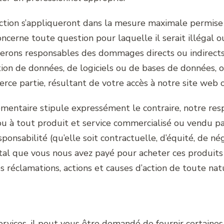
ection s’appliqueront dans la mesure maximale permise p
ncerne toute question pour laquelle il serait illégal ou
 serons responsables des dommages directs ou indirec
ption de données, de logiciels ou de bases de données
rce partie, résultant de votre accès à notre site web o
mentaire stipule expressément le contraire, notre res
à tout produit et service commercialisé ou vendu par 
sponsabilité (qu’elle soit contractuelle, d’équité, de né
otal que vous nous avez payé pour acheter ces produits 
s réclamations, actions et causes d’action de toute nat
ervices, il peut vous être demandé de fournir certaine