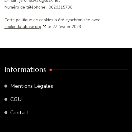
E-mail :
jerome.wax@
lo2k.net
Numéro de téléphone : 0620315736
Cette politique de cookies a été synchronisée avec
cookiedatabase.org
le 27 février 2023.
Informations
Mentions Légales
CGU
Contact