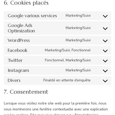
6. Cookies placés
Google various services
Marketing/Suivi
Consent
to
Google Ads
Marketing/Suivi
Optimization
service
Consent
google-
to
WordPress
Marketing/Suivi
various-
service
Consent
services
google-
to
Facebook
Marketing/Suivi, Fonctionnel
Consent
ads-
service
to
Twitter
optimization
Fonctionnel, Marketing/Suivi
wordpress
Consent
service
to
Instagram
Marketing/Suivi
facebook
Consent
service
to
Divers
Finalité en attente d’enquête
twitter
Consent
service
to
7. Consentement
instagram
service
divers
Lorsque vous visitez notre site web pour la première fois, nous
vous montrerons une fenêtre contextuelle avec une explication