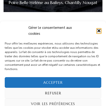
Poire Belle Hélène au Baileys, Chantilly Nougat
Gérer le consentement aux
cookies
Informations
Pour offrir les meilleures expériences, nous utilisons des technologies
telles que les cookies pour stocker et/ou accéder aux informations des
appareils. Le fait de consentir à ces technologies nous permettra de
Mentions Légales
traiter des données telles que le comportement de navigation ou les ID
uniques sur ce site. Le fait de ne pas consentir ou de retirer son
consentement peut avoir un effet négatif sur certaines caractéristiques et
CGU
fonctions.
Contact
ACCEPTER
REFUSER
© Copyright 2026
Ton Marmi
. Tous droits réservés.
VOIR LES PRÉFÉRENCES