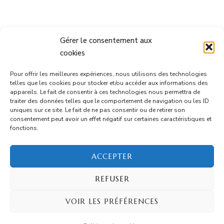
Gérer le consentement aux
cookies
Informations
Pour offrir les meilleures expériences, nous utilisons des technologies
telles que les cookies pour stocker et/ou accéder aux informations des
appareils. Le fait de consentir à ces technologies nous permettra de
Mentions Légales
traiter des données telles que le comportement de navigation ou les ID
uniques sur ce site. Le fait de ne pas consentir ou de retirer son
consentement peut avoir un effet négatif sur certaines caractéristiques et
CGU
fonctions.
Contact
ACCEPTER
REFUSER
© Copyright 2026
Ton Marmi
. Tous droits réservés.
VOIR LES PRÉFÉRENCES
Blossom Recipe | Développé par
Blossom Themes
.