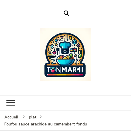
Ton Marmi
Le portail n°1 de la profanation culinaire.
Accueil
plat
Foufou sauce arachide au camembert fondu